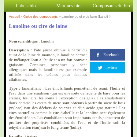
Labels bio
Marques bio
Composants du bio
Accueil
>
Guide des composants
> Lanoline ou cire de laine (Lanolin)
Lanoline ou cire de laine
Nom scientifique :
Lanolin
Description :
Pâte jaune obtnue à partir du
Facebook
suint de la laine de mouton, la lanoline permet
de mélanger l'eau à l'huile et a un fort pouvoir
graissant. Certaines personnes y sont
Twitter
allergiques mais la lanoline est par exemple
utilisée dans les crèmes pour femmes
allaitantes.
Type :
Emulsifiant
: Les émulsifiants permettent de réunir l'huile et
l'eau dans une émulsion (qui est une sorte de recette de base pour les
crèmes, les laits, les soins à l'exception des gels). Les émulsifiants
doux comme les esters de sucre sont obtenus à partir du sucre de bois
(xylose) issu des déchets de scieries et d'un acide gras naturel. Les
cires naturelles comme la cire d'abeille et la lanoline sont également
des émulsifiants. Les émulsifiants sont importants car ils permettent de
profiter des propriétés combinées de l'eau et de l'huile soit la
réhydratation (eau) sur le long terme (huile).
Famille :
Graisse