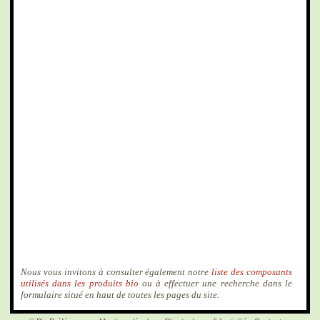
Nous vous invitons à consulter également notre
liste des composants
utilisés dans les produits bio
ou à effectuer une recherche dans le
formulaire situé en haut de toutes les pages du site.