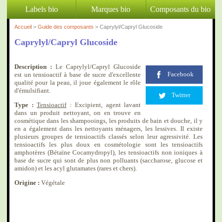
Labels bio
Marques bio
Composants du bio
Accueil
>
Guide des composants
> Caprylyl/Capryl Glucoside
Caprylyl/Capryl Glucoside
Description :
Le Caprylyl/Capryl Glucoside
Facebook
est un tensioactif à base de sucre d'excellente
qualité pour la peau, il joue également le rôle
d'émulsifiant.
Twitter
Type :
Tensioactif
: Excipient, agent lavant
dans un produit nettoyant, on en trouve en
cosmétique dans les shampooings, les produits de bain et douche, il y
en a également dans les nettoyants ménagers, les lessives. Il existe
plusieurs groupes de tensioactifs classés selon leur agressivité. Les
tensioactifs les plus doux en cosmétologie sont les tensioactifs
amphotères (Bétaïne Cocamydropyl), les tensioactifs non ioniques à
base de sucre qui sont de plus non polluants (saccharose, glucose et
amidon) et les acyl glutamates (rares et chers).
Origine :
Végétale