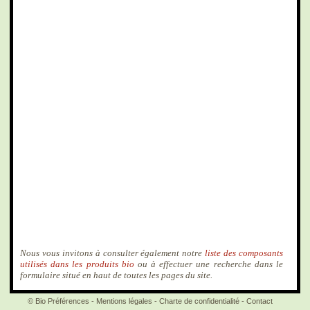
Nous vous invitons à consulter également notre
liste des composants
utilisés dans les produits bio
ou à effectuer une recherche dans le
formulaire situé en haut de toutes les pages du site.
© Bio Préférences -
Mentions légales
-
Charte de confidentialité
-
Contact