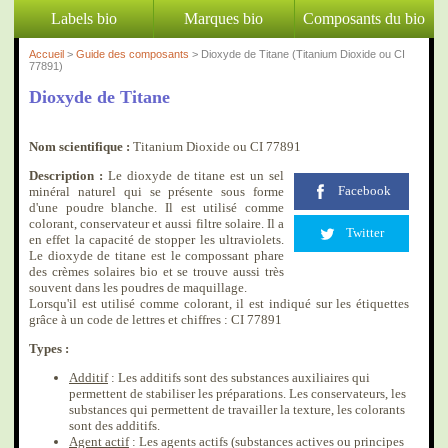
Labels bio
Marques bio
Composants du bio
Accueil
>
Guide des composants
> Dioxyde de Titane (Titanium Dioxide ou CI
77891)
Dioxyde de Titane
Nom scientifique :
Titanium Dioxide ou CI 77891
Description :
Le dioxyde de titane est un sel
Facebook
minéral naturel qui se présente sous forme
d'une poudre blanche. Il est utilisé comme
colorant, conservateur et aussi filtre solaire. Il a
Twitter
en effet la capacité de stopper les ultraviolets.
Le dioxyde de titane est le compossant phare
des crèmes solaires bio et se trouve aussi très
souvent dans les poudres de maquillage.
Lorsqu'il est utilisé comme colorant, il est indiqué sur les étiquettes
grâce à un code de lettres et chiffres : CI 77891
Types :
Additif
: Les additifs sont des substances auxiliaires qui
permettent de stabiliser les préparations. Les conservateurs, les
substances qui permettent de travailler la texture, les colorants
sont des additifs.
Agent actif
: Les agents actifs (substances actives ou principes