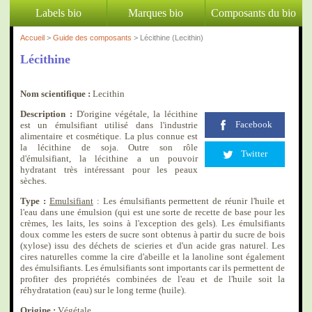
Labels bio
Marques bio
Composants du bio
Accueil
>
Guide des composants
> Lécithine (Lecithin)
Lécithine
Nom scientifique :
Lecithin
Description :
D'origine végétale, la lécithine
Facebook
est un émulsifiant utilisé dans l'industrie
alimentaire et cosmétique. La plus connue est
la lécithine de soja. Outre son rôle
Twitter
d'émulsifiant, la lécithine a un pouvoir
hydratant très intéressant pour les peaux
sèches.
Type :
Emulsifiant
: Les émulsifiants permettent de réunir l'huile et
l'eau dans une émulsion (qui est une sorte de recette de base pour les
crèmes, les laits, les soins à l'exception des gels). Les émulsifiants
doux comme les esters de sucre sont obtenus à partir du sucre de bois
(xylose) issu des déchets de scieries et d'un acide gras naturel. Les
cires naturelles comme la cire d'abeille et la lanoline sont également
des émulsifiants. Les émulsifiants sont importants car ils permettent de
profiter des propriétés combinées de l'eau et de l'huile soit la
réhydratation (eau) sur le long terme (huile).
Origine :
Végétale