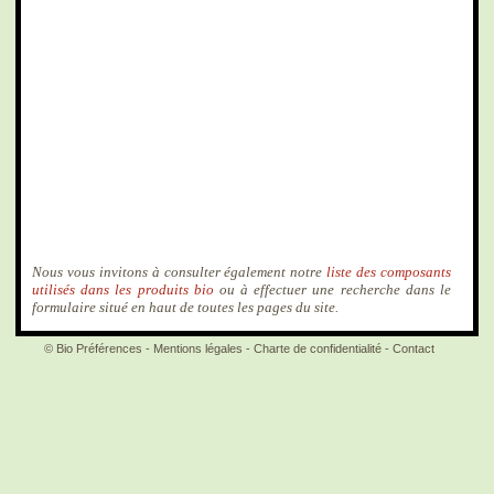
Nous vous invitons à consulter également notre
liste des composants
utilisés dans les produits bio
ou à effectuer une recherche dans le
formulaire situé en haut de toutes les pages du site.
© Bio Préférences -
Mentions légales
-
Charte de confidentialité
-
Contact