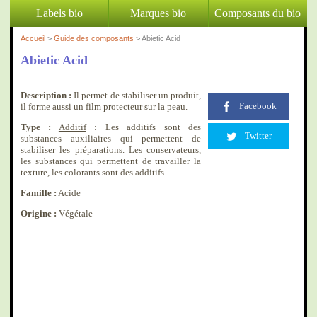
Labels bio
Marques bio
Composants du bio
Accueil
>
Guide des composants
> Abietic Acid
Abietic Acid
Description :
Il permet de stabiliser un produit,
Facebook
il forme aussi un film protecteur sur la peau.
Type :
Additif
: Les additifs sont des
Twitter
substances auxiliaires qui permettent de
stabiliser les préparations. Les conservateurs,
les substances qui permettent de travailler la
texture, les colorants sont des additifs.
Famille :
Acide
Origine :
Végétale