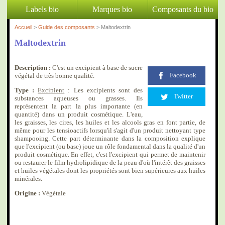
Labels bio
Marques bio
Composants du bio
Accueil
>
Guide des composants
> Maltodextrin
Maltodextrin
Description :
C'est un excipient à base de sucre
Facebook
végétal de très bonne qualité.
Type :
Excipient
: Les excipients sont des
Twitter
substances aqueuses ou grasses. Ils
représentent la part la plus importante (en
quantité) dans un produit cosmétique. L'eau,
les graisses, les cires, les huiles et les alcools gras en font partie, de
même pour les tensioactifs lorsqu'il s'agit d'un produit nettoyant type
shampooing. Cette part déterminante dans la composition explique
que l'excipient (ou base) joue un rôle fondamental dans la qualité d'un
produit cosmétique. En effet, c'est l'excipient qui permet de maintenir
ou restaurer le film hydrolipidique de la peau d'où l'intérêt des graisses
et huiles végétales dont les propriétés sont bien supérieures aux huiles
minérales.
Origine :
Végétale