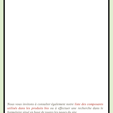
Nous vous invitons à consulter également notre
liste des composants
utilisés dans les produits bio
ou à effectuer une recherche dans le
formulaire situé en haut de toutes les pages du site.