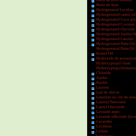
Huile de Soja
Hydrigenated Lecithin
Hydrogenated castor oil
Hydrogenated Coco-gly
Hydrogenated Coconut 
Hydrogenated Glycerin
Hydrogenated Jojoba Oi
Hydrogenated Lanolin
Hydrogenated Palm Gly
Hydrogenated Palm Oil
Kernel Oil
Hydroxide de potassiu
Hydroxypropyl Guar
Hydroxypropyltrimoni
Chloride
Jojoba
Kaolin
Lactose
Lait de chèvre
Lanoline ou cire de lain
Lauroyl Sarcosine
Lauryl Glucoside
Lavande aspic
Lavande officinale (lav
Lavandin
Lécithine
Lichen
Limonene