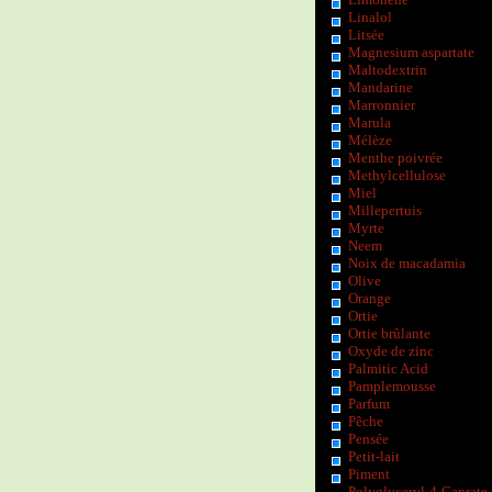
Linalol
Litsée
Magnesium aspartate
Maltodextrin
Mandarine
Marronnier
Marula
Mélèze
Menthe poivrée
Methylcellulose
Miel
Millepertuis
Myrte
Neem
Noix de macadamia
Olive
Orange
Ortie
Ortie brûlante
Oxyde de zinc
Palmitic Acid
Pamplemousse
Parfum
Pêche
Pensée
Petit-lait
Piment
Polyglyceryl-4-Caprate