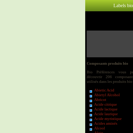
Labels bio
Composants produits bio
Bio Préférences vous p
découvrir 206 composant
utilisés dans les produits bio 
Abietic Acid
Abietyl Alcohol
Abricot
Acide citrique
Acide lactique
Acide laurique
Acide myristique
Acides aminés
Alcool
Algin