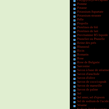
Pomme
Potasse
Potassium Aspartate
Potassium stearate
Prêle
Propolis
Protéines de blé
Protéines de lait
Provitamine B5 liquide
Prunelier ou Prunelle
Reine des prés
Rhassoul
Ricin
Romarin
Rose
Rose de Bulgarie
Sarcosine
Savon à base de stéarine
Savon d'arachide
Savon d'olive
Savon de coco/coprah
Savon de marseille
Savon de palme
Sel
Sel amer, sel d'epsom
Sel de sodium de l'acide
Sésame
Sodium Amphoacetate