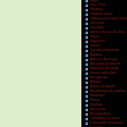
Aloè Véra
Alumina
Amande douce
Ammonium Lauryl Sulf
Antyllide
Arachide
Arbre à thé ou Tea Tree
Argan
Argousier
Arnica
Ascorbyl Palmitate
Bardane
Behenyl Beeswax
Benzoate de benzyl
Benzoate de soude
Benzyl salicylate
Betaglucan
Bétaïne
Beurre de Karité
Bicarbonate de sodium
Bisabolol
Bleuet
Bouleau
Bourrache
Bryophyllum
Calendula ou Souci
Camomille allemande
Caprylic