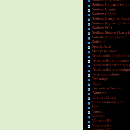
Sodium Cetearyl Sulfat
Sodium Citrate
Sodium Cocoyl
Sodium Lauryl Sulfoace
Sodium Myristoyl Glut
Sodium PCA
Sodium Stearoyl Lactyl
Sorbate de potassium
Sorbitol
Stearic Acid
Stearyl beeswax
Tensioactifs amphotères
Tensioactifs anioniques
Tensioactifs cationiques
Tensioactifs non ioniqu
Terre à porcelaine
Thé rouge
Thym
Tocopheryl Acetate
Tournesol
Triethyl Citrate
Undecylenoylglycin
Urée
Varech
Vinaigre
Vitamine B3
Vitamine B5
Vitamine B7