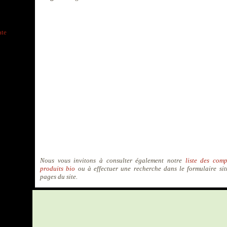
ate
Nous vous invitons à consulter également notre
liste des comp
produits bio
ou à effectuer une recherche dans le formulaire sit
pages du site.