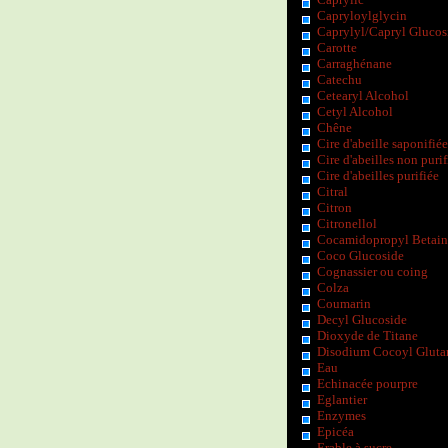
Capryloylglycin
Caprylyl/Capryl Glucos
Carotte
Carraghénane
Catechu
Cetearyl Alcohol
Cetyl Alcohol
Chêne
Cire d'abeille saponifiée
Cire d'abeilles non purif
Cire d'abeilles purifiée
Citral
Citron
Citronellol
Cocamidopropyl Betain
Coco Glucoside
Cognassier ou coing
Colza
Coumarin
Decyl Glucoside
Dioxyde de Titane
Disodium Cocoyl Gluta
Eau
Echinacée pourpre
Eglantier
Enzymes
Epicéa
Erable à sucre