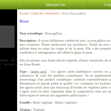
Marques bio
Com
Accueil
>
Guide des composants
> Rose (Rosa gallica)
Rose
Nom scientifique :
Rosa gallica
Description :
Il existe différentes variétés de rose, la rosa gallica est
plus commune. Plante médicinale par excellence, l'huile de rose e
utilisée dans les soins du visage et de la peau. Elle a des proprié
tonifiantes et astringeantes, elle affine le grain de peau.
ropose de
Elle est utilisée sous forme d'huile végétale, d'huile essentielle, de c
s souvent
ou d'eau florale.
:
Type :
Agent actif
: Les agents actifs (substances actives ou pr
substances de soin des produits cosmétiques. Ils ne représenten
pourcentage d'un produit cosmétique constitué essentiellement p
déterminent en grande partie la qualité. Les vitamines, les hydratan
des agents actifs ainsi que beaucoup d'extraits de végétaux (aloé vé
L'agent actif est donc important dans la composition mais pas p
idées reçues et surtout aux arguments publicitaires !
Famille :
Huile végétale : Huiles végétales
Origine :
Végétale