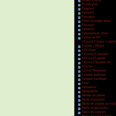
Eucalyptus
Eugenol
Farnesol
Fenugrec
Fleur d'oranger amer
Fructose
Geraniol
Géranium de chine
Germe de blé
Glyceril Citrate / Linole
Lactate / Oleate
Glycérine
Glyceryl Caprylate
Glyceryl Laurate
Glyceryl Stearate SE
Glycine
Glycol Distearate
Gomme arabique
Gomme xanthane
Guar
Guimauve
Hamamélis
Huilde de palme
Huile d'arachide
Huile de coprah ou noix
Huile de glycérine
Huile de noisette
Huile de ricin raffinée