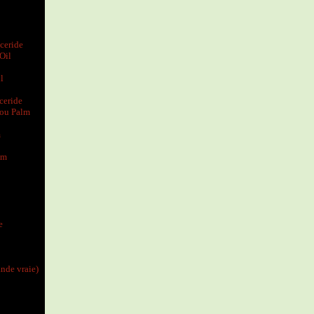
ceride
Oil
l
ceride
 ou Palm
m
um
e
ande vraie)