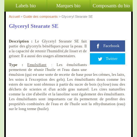
Labels bio
Marques bio
Composants du bio
Accueil
>
Guide des composants
> Glyceryl Stearate SE
Glyceryl Stearate SE
Description :
Le Glyceryl Stearate SE fait
Facebook
partie des glyceryls bénéfiques pour la peau. Il
a la capacité de retenir l'humidité,de lisser et de
grisser. Il a aussi des usages alimentaires.
Twitter
Type :
Emulsifiant
: Les émulsifiants
permettent de réunir l'huile et l'eau dans une
émulsion (qui est une sorte de recette de base pour les crèmes, les laits,
les soins à l'exception des gels). Les émulsifiants doux comme les
esters de sucre sont obtenus à partir du sucre de bois (xylose) issu des
déchets de scieries et d'un acide gras naturel. Les cires naturelles
comme la cire d'abeille et la lanoline sont également des émulsifiants.
Les émulsifiants sont importants car ils permettent de profiter des
propriétés combinées de l'eau et de l'huile soit la réhydratation (eau)
sur le long terme (huile).