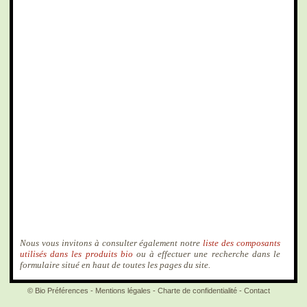
Nous vous invitons à consulter également notre
liste des composants
utilisés dans les produits bio
ou à effectuer une recherche dans le
formulaire situé en haut de toutes les pages du site.
© Bio Préférences -
Mentions légales
-
Charte de confidentialité
-
Contact