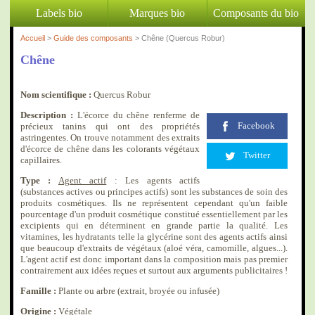
Labels bio
Marques bio
Composants du bio
Accueil
>
Guide des composants
> Chêne (Quercus Robur)
Chêne
Nom scientifique :
Quercus Robur
Description :
L'écorce du chêne renferme de
Facebook
précieux tanins qui ont des propriétés
astringentes. On trouve notamment des extraits
d'écorce de chêne dans les colorants végétaux
Twitter
capillaires.
Type :
Agent actif
: Les agents actifs
(substances actives ou principes actifs) sont les substances de soin des
produits cosmétiques. Ils ne représentent cependant qu'un faible
pourcentage d'un produit cosmétique constitué essentiellement par les
excipients qui en déterminent en grande partie la qualité. Les
vitamines, les hydratants telle la glycérine sont des agents actifs ainsi
que beaucoup d'extraits de végétaux (aloé véra, camomille, algues...).
L'agent actif est donc important dans la composition mais pas premier
contrairement aux idées reçues et surtout aux arguments publicitaires !
Famille :
Plante ou arbre (extrait, broyée ou infusée)
Origine :
Végétale