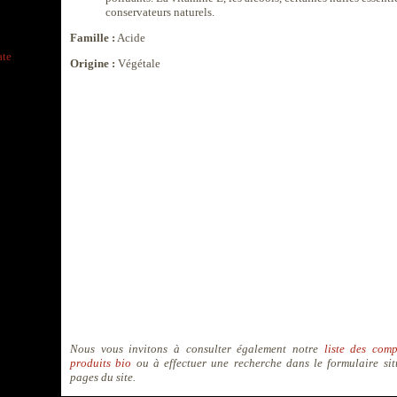
conservateurs naturels.
Famille :
Acide
ate
Origine :
Végétale
Nous vous invitons à consulter également notre
liste des comp
produits bio
ou à effectuer une recherche dans le formulaire sit
pages du site.