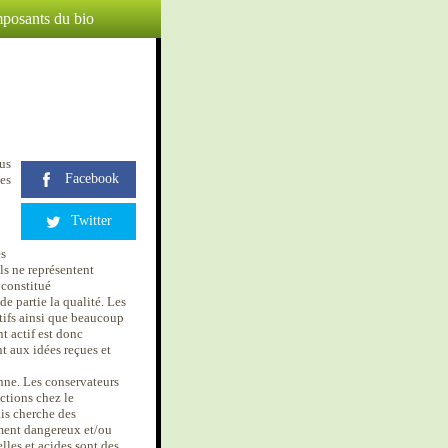
posants du bio
us
Facebook
tes
Twitter
es
ls ne représentent
 constitué
e partie la qualité. Les
ctifs ainsi que beaucoup
nt actif est donc
t aux idées reçues et
enne. Les conservateurs
ections chez le
is cherche des
ement dangereux et/ou
elles et acides sont des