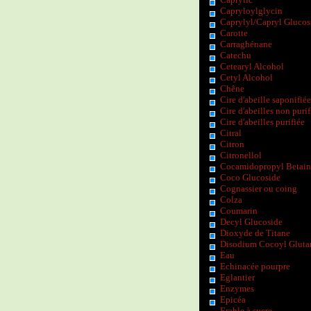
Capryloylglycin
Caprylyl/Capryl Glucos
Carotte
Carraghénane
Catechu
Cetearyl Alcohol
Cetyl Alcohol
Chêne
Cire d'abeille saponifiée
Cire d'abeilles non purif
Cire d'abeilles purifiée
Citral
Citron
Citronellol
Cocamidopropyl Betain
Coco Glucoside
Cognassier ou coing
Colza
Coumarin
Decyl Glucoside
Dioxyde de Titane
Disodium Cocoyl Gluta
Eau
Echinacée pourpre
Eglantier
Enzymes
Epicéa
Erable à sucre