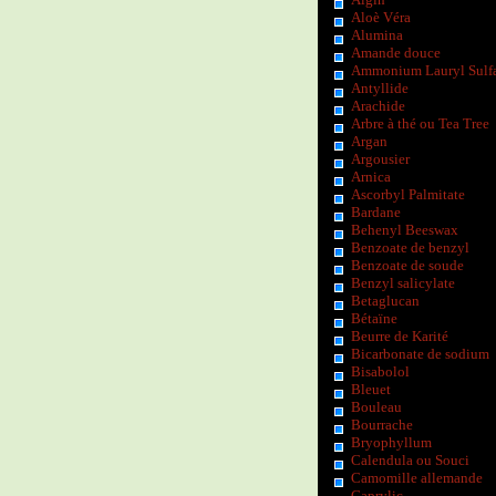
Aloè Véra
Alumina
Amande douce
Ammonium Lauryl Sulf
Antyllide
Arachide
Arbre à thé ou Tea Tree
Argan
Argousier
Arnica
Ascorbyl Palmitate
Bardane
Behenyl Beeswax
Benzoate de benzyl
Benzoate de soude
Benzyl salicylate
Betaglucan
Bétaïne
Beurre de Karité
Bicarbonate de sodium
Bisabolol
Bleuet
Bouleau
Bourrache
Bryophyllum
Calendula ou Souci
Camomille allemande
Caprylic