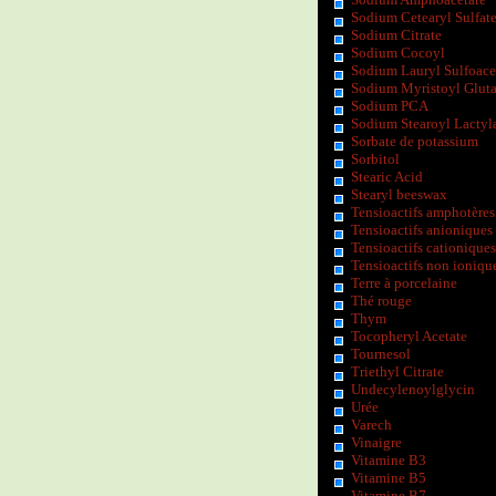
Sodium Cetearyl Sulfat
Sodium Citrate
Sodium Cocoyl
Sodium Lauryl Sulfoace
Sodium Myristoyl Glut
Sodium PCA
Sodium Stearoyl Lactyl
Sorbate de potassium
Sorbitol
Stearic Acid
Stearyl beeswax
Tensioactifs amphotères
Tensioactifs anioniques
Tensioactifs cationiques
Tensioactifs non ioniqu
Terre à porcelaine
Thé rouge
Thym
Tocopheryl Acetate
Tournesol
Triethyl Citrate
Undecylenoylglycin
Urée
Varech
Vinaigre
Vitamine B3
Vitamine B5
Vitamine B7