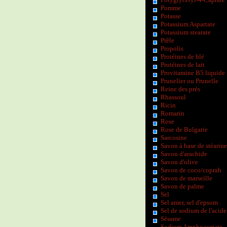
Pomme
Potasse
Potassium Aspartate
Potassium stearate
Prêle
Propolis
Protéines de blé
Protéines de lait
Provitamine B5 liquide
Prunelier ou Prunelle
Reine des prés
Rhassoul
Ricin
Romarin
Rose
Rose de Bulgarie
Sarcosine
Savon à base de stéarine
Savon d'arachide
Savon d'olive
Savon de coco/coprah
Savon de marseille
Savon de palme
Sel
Sel amer, sel d'epsom
Sel de sodium de l'acide
Sésame
Sodium Amphoacetate