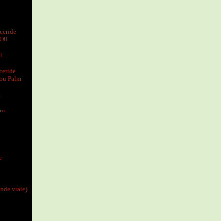
ceride
Oil
l
ceride
 ou Palm
m
um
e
ande vraie)