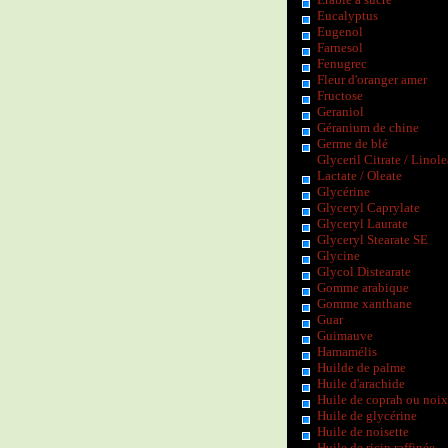
Eucalyptus
Eugenol
Farnesol
Fenugrec
Fleur d'oranger amer
Fructose
Geraniol
Géranium de chine
Germe de blé
Glyceril Citrate / Linole
Lactate / Oleate
Glycérine
Glyceryl Caprylate
Glyceryl Laurate
Glyceryl Stearate SE
Glycine
Glycol Distearate
Gomme arabique
Gomme xanthane
Guar
Guimauve
Hamamélis
Huilde de palme
Huile d'arachide
Huile de coprah ou noix
Huile de glycérine
Huile de noisette
Huile de ricin raffinée