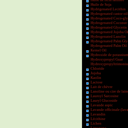
Huile de Soja
Hydrigenated Lecithin
Hydrogenated castor oil
Hydrogenated Coco-gly
Hydrogenated Coconut 
Hydrogenated Glycerin
Hydrogenated Jojoba Oi
Hydrogenated Lanolin
Hydrogenated Palm Gly
Hydrogenated Palm Oil
Kernel Oil
Hydroxide de potassiu
Hydroxypropyl Guar
Hydroxypropyltrimoni
Chloride
Jojoba
Kaolin
Lactose
Lait de chèvre
Lanoline ou cire de lain
Lauroyl Sarcosine
Lauryl Glucoside
Lavande aspic
Lavande officinale (lav
Lavandin
Lécithine
Lichen
Limonene