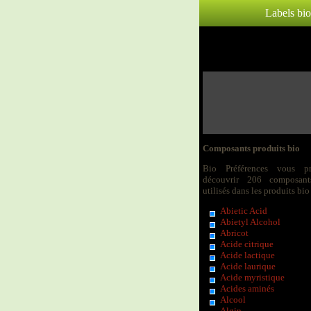
Labels bio
Composants produits bio
Bio Préférences vous p
découvrir 206 composant
utilisés dans les produits bio 
Abietic Acid
Abietyl Alcohol
Abricot
Acide citrique
Acide lactique
Acide laurique
Acide myristique
Acides aminés
Alcool
Algin