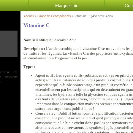
Marques bio
Com
Accueil
>
Guide des composants
> Vitamine C (Ascorbic Acid)
Vitamine C
Nom scientifique :
Ascorbic Acid
Description :
L'acide ascorbique ou vitamine C se trouve dans les j
de fruits et les légumes. La vitamine C a des propriétés antioxydan
et stimulantes pour l'organisme et la peau.
Types :
ropose de
Agent actif
: Les agents actifs (substances actives ou princip
s souvent
actifs) sont les substances de soin des produits cosmétiques. I
:
cependant qu'un faible pourcentage d'un produit cosmétique
essentiellement par les excipients qui en déterminent en grand
vitamines, les hydratants telle la glycérine sont des agents a
d'extraits de végétaux (aloé véra, camomille, algues...). L'age
important dans la composition mais pas premier contrairemen
surtout aux arguments publicitaires !
Conservateur
: Additif luttant contre la prolification bactéri
évitent que le produit ne soit altéré et qu'il provoque des inf
consommateur. Le bio n'exclut donc pas les conservateurs ma
alternatives aux conservateurs de synthèse jugés potentiell
polluants. La vitamine E, les alcools, certaines huiles essenti