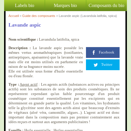
Labels bio
Marques bio
Composants du bio
Accueil
>
Guide des composants
> Lavande aspic (Lavandula latifolia, spica)
Lavande aspic
Nom scientifique :
Lavandula latifolia, spica
Description :
La lavande aspic possède les
Facebook
mêmes vertus aromathérapiques (tonifiantes,
antiseptiques, apaisantes) que la lavande vraie
mais elle est moins utilisés en parfumerie en
Twitter
raison de sa fragrance moins sucrée.
Elle est utilisée sous forme d'huile essentielle
ou d'eau florale.
Type :
Agent actif
: Les agents actifs (substances actives ou principes
actifs) sont les substances de soin des produits cosmétiques. Ils ne
représentent cependant qu'un faible pourcentage d'un produit
cosmétique constitué essentiellement par les excipients qui en
déterminent en grande partie la qualité. Les vitamines, les hydratants
telle la glycérine sont des agents actifs ainsi que beaucoup d'extraits
de végétaux (aloé véra, camomille, algues...). L'agent actif est donc
important dans la composition mais pas premier contrairement aux
idées reçues et surtout aux arguments publicitaires !
Famille :
Huile essentielle : Huiles essentielles