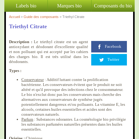
Labels bio
Marques bio
Composants du bio
Accueil
>
Guide des composants
> Triethyl Citrate
Triethyl Citrate
Description :
Le triethyl citrate est un agent
Facebook
antioxydant et déodorant d'excellente qualité
et non polluant qui est accepté par les cahiers
des charges bio. Il est très utilisé dans les
Twitter
déodorants.
Types :
Conservateur
: Additif luttant contre la prolification
bactérienne. Les conservateurs évitent que le produit ne soit
altéré et qu'il provoque des infections chez le consommateur.
Le bio n'exclut donc pas les conservateurs mais cherche des
alternatives aux conservateurs de synthèse jugés
potentiellement dangereux et/ou polluants. La vitamine E, les
alcools, certaines huiles essentielles et acides sont des
conservateurs naturels.
Parfum
: Substances odorantes. La cosmétologie bio privilégie
les substances parfumées naturelles présentes dans les huiles
essentielles.
Origine :
Chimique