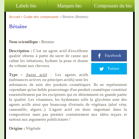
Labels bio
Marques bio
Composants du bio
Accueil
>
Guide des composants
> Bétaïne (Betaine)
Bétaïne
Nom scientifique :
Betaine
Description :
C'est un agent actif d'excellente
Facebook
qualité obtenu à partir du sucre de canne qui
calme les irritations, hydrate la peau et donne
du volume aux cheveux.
Twitter
Type :
Agent actif
: Les agents actifs
(substances actives ou principes actifs) sont les
substances de soin des produits cosmétiques. Ils ne représentent
cependant qu'un faible pourcentage d'un produit cosmétique constitué
essentiellement par les excipients qui en déterminent en grande partie
la qualité. Les vitamines, les hydratants telle la glycérine sont des
agents actifs ainsi que beaucoup d'extraits de végétaux (aloé véra,
camomille, algues...). L'agent actif est donc important dans la
composition mais pas premier contrairement aux idées reçues et
surtout aux arguments publicitaires !
Origine :
Végétale