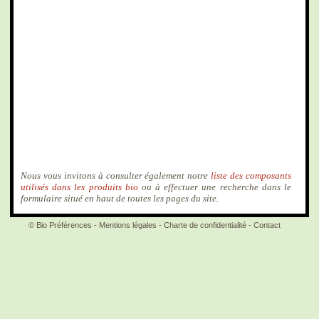
Nous vous invitons à consulter également notre
liste des composants
utilisés dans les produits bio
ou à effectuer une recherche dans le
formulaire situé en haut de toutes les pages du site.
© Bio Préférences -
Mentions légales
-
Charte de confidentialité
-
Contact