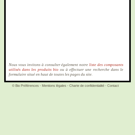
Nous vous invitons à consulter également notre
liste des composants
utilisés dans les produits bio
ou à effectuer une recherche dans le
formulaire situé en haut de toutes les pages du site.
© Bio Préférences -
Mentions légales
-
Charte de confidentialité
-
Contact