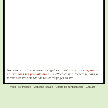
Nous vous invitons à consulter également notre
liste des composants
utilisés dans les produits bio
ou à effectuer une recherche dans le
formulaire situé en haut de toutes les pages du site.
© Bio Préférences -
Mentions légales
-
Charte de confidentialité
-
Contact