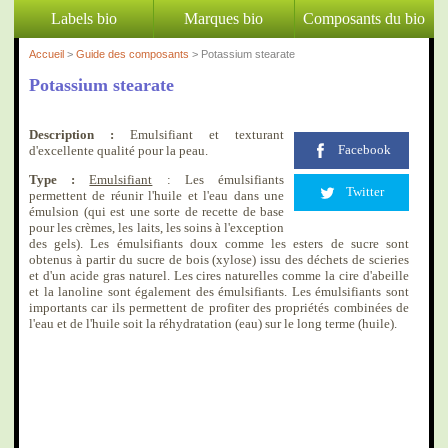
Labels bio
Marques bio
Composants du bio
Accueil
>
Guide des composants
> Potassium stearate
Potassium stearate
Description :
Emulsifiant et texturant
Facebook
d'excellente qualité pour la peau.
Type :
Emulsifiant
: Les émulsifiants
Twitter
permettent de réunir l'huile et l'eau dans une
émulsion (qui est une sorte de recette de base
pour les crèmes, les laits, les soins à l'exception
des gels). Les émulsifiants doux comme les esters de sucre sont
obtenus à partir du sucre de bois (xylose) issu des déchets de scieries
et d'un acide gras naturel. Les cires naturelles comme la cire d'abeille
et la lanoline sont également des émulsifiants. Les émulsifiants sont
importants car ils permettent de profiter des propriétés combinées de
l'eau et de l'huile soit la réhydratation (eau) sur le long terme (huile).