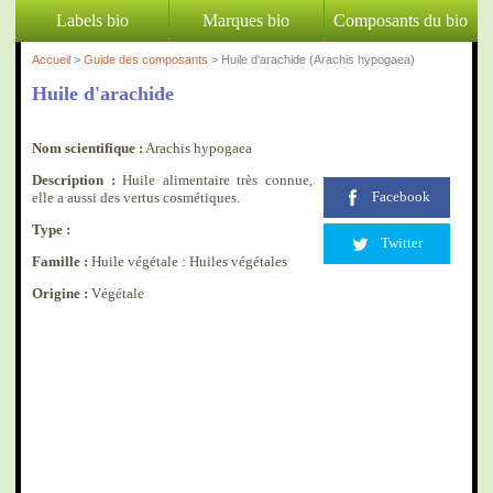
Labels bio
Marques bio
Composants du bio
Accueil
>
Guide des composants
> Huile d'arachide (Arachis hypogaea)
Huile d'arachide
Nom scientifique :
Arachis hypogaea
Description :
Huile alimentaire très connue,
Facebook
elle a aussi des vertus cosmétiques.
Type :
Twitter
Famille :
Huile végétale : Huiles végétales
Origine :
Végétale