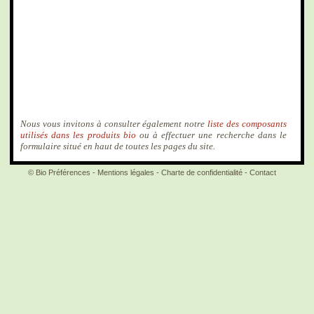
Nous vous invitons à consulter également notre
liste des composants
utilisés dans les produits bio
ou à effectuer une recherche dans le
formulaire situé en haut de toutes les pages du site.
© Bio Préférences -
Mentions légales
-
Charte de confidentialité
-
Contact