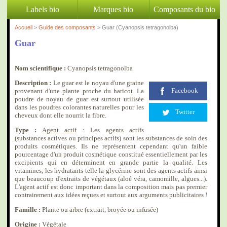
Labels bio
Marques bio
Composants du bio
Accueil
>
Guide des composants
> Guar (Cyanopsis tetragonolba)
Guar
Nom scientifique :
Cyanopsis tetragonolba
Description :
Le guar est le noyau d'une graine
Facebook
provenant d'une plante proche du haricot. La
poudre de noyau de guar est surtout utilisée
dans les poudres colorantes naturelles pour les
Twitter
cheveux dont elle nourrit la fibre.
Type :
Agent actif
: Les agents actifs
(substances actives ou principes actifs) sont les substances de soin des
produits cosmétiques. Ils ne représentent cependant qu'un faible
pourcentage d'un produit cosmétique constitué essentiellement par les
excipients qui en déterminent en grande partie la qualité. Les
vitamines, les hydratants telle la glycérine sont des agents actifs ainsi
que beaucoup d'extraits de végétaux (aloé véra, camomille, algues...).
L'agent actif est donc important dans la composition mais pas premier
contrairement aux idées reçues et surtout aux arguments publicitaires !
Famille :
Plante ou arbre (extrait, broyée ou infusée)
Origine :
Végétale