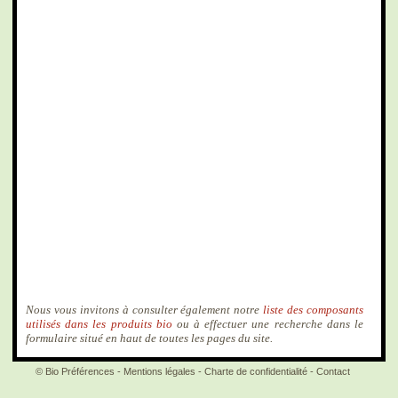
Nous vous invitons à consulter également notre
liste des composants
utilisés dans les produits bio
ou à effectuer une recherche dans le
formulaire situé en haut de toutes les pages du site.
© Bio Préférences -
Mentions légales
-
Charte de confidentialité
-
Contact