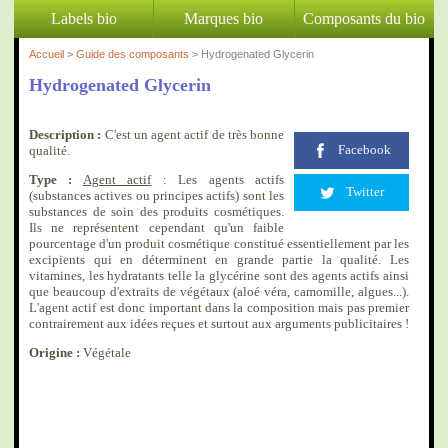
Labels bio
Marques bio
Composants du bio
Accueil
>
Guide des composants
> Hydrogenated Glycerin
Hydrogenated Glycerin
Description :
C'est un agent actif de très bonne
Facebook
qualité.
Type :
Agent actif
: Les agents actifs
Twitter
(substances actives ou principes actifs) sont les
substances de soin des produits cosmétiques.
Ils ne représentent cependant qu'un faible
pourcentage d'un produit cosmétique constitué essentiellement par les
excipients qui en déterminent en grande partie la qualité. Les
vitamines, les hydratants telle la glycérine sont des agents actifs ainsi
que beaucoup d'extraits de végétaux (aloé véra, camomille, algues...).
L'agent actif est donc important dans la composition mais pas premier
contrairement aux idées reçues et surtout aux arguments publicitaires !
Origine :
Végétale