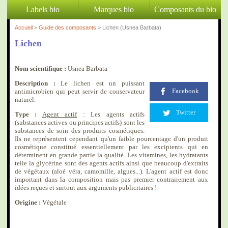
Labels bio
Marques bio
Composants du bio
Accueil
>
Guide des composants
> Lichen (Usnea Barbata)
Lichen
Nom scientifique :
Usnea Barbata
Description :
Le lichen est un puissant
Facebook
antimicrobien qui peut servir de conservateur
naturel.
Twitter
Type :
Agent actif
: Les agents actifs
(substances actives ou principes actifs) sont les
substances de soin des produits cosmétiques.
Ils ne représentent cependant qu'un faible pourcentage d'un produit
cosmétique constitué essentiellement par les excipients qui en
déterminent en grande partie la qualité. Les vitamines, les hydratants
telle la glycérine sont des agents actifs ainsi que beaucoup d'extraits
de végétaux (aloé véra, camomille, algues...). L'agent actif est donc
important dans la composition mais pas premier contrairement aux
idées reçues et surtout aux arguments publicitaires !
Origine :
Végétale