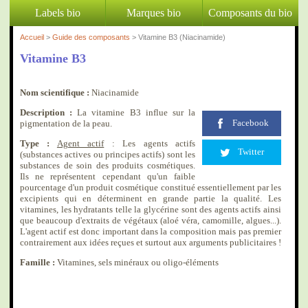
Labels bio
Marques bio
Composants du bio
Accueil
>
Guide des composants
> Vitamine B3 (Niacinamide)
Vitamine B3
Nom scientifique :
Niacinamide
Description :
La vitamine B3 influe sur la
Facebook
pigmentation de la peau.
Type :
Agent actif
: Les agents actifs
Twitter
(substances actives ou principes actifs) sont les
substances de soin des produits cosmétiques.
Ils ne représentent cependant qu'un faible
pourcentage d'un produit cosmétique constitué essentiellement par les
excipients qui en déterminent en grande partie la qualité. Les
vitamines, les hydratants telle la glycérine sont des agents actifs ainsi
que beaucoup d'extraits de végétaux (aloé véra, camomille, algues...).
L'agent actif est donc important dans la composition mais pas premier
contrairement aux idées reçues et surtout aux arguments publicitaires !
Famille :
Vitamines, sels minéraux ou oligo-éléments