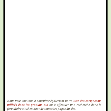
Nous vous invitons à consulter également notre
liste des composants
utilisés dans les produits bio
ou à effectuer une recherche dans le
formulaire situé en haut de toutes les pages du site.