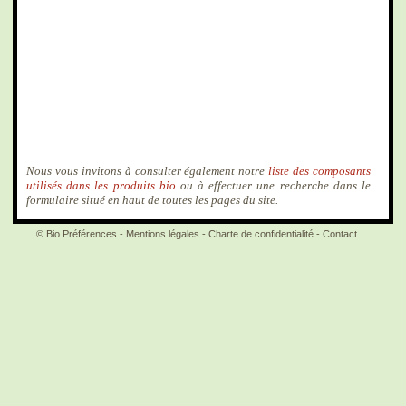
Nous vous invitons à consulter également notre
liste des composants
utilisés dans les produits bio
ou à effectuer une recherche dans le
formulaire situé en haut de toutes les pages du site.
© Bio Préférences -
Mentions légales
-
Charte de confidentialité
-
Contact