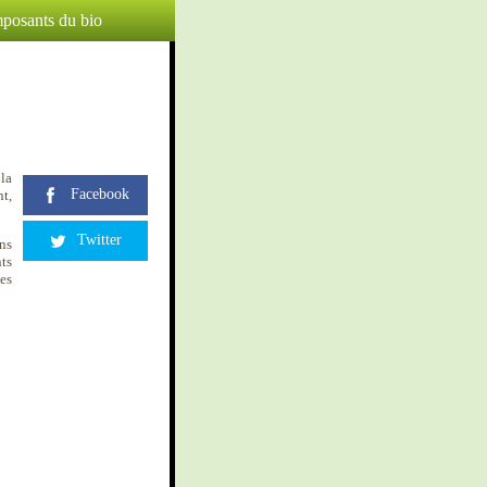
posants du bio
 la
Facebook
nt,
Twitter
ans
ts
es