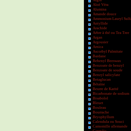
Aloè Véra
Alumina
Amande douce
Ammonium Lauryl Sulf
Antyllide
Arachide
Arbre à thé ou Tea Tree
Argan
Argousier
Arnica
Ascorbyl Palmitate
Bardane
Behenyl Beeswax
Benzoate de benzyl
Benzoate de soude
Benzyl salicylate
Betaglucan
Bétaïne
Beurre de Karité
Bicarbonate de sodium
Bisabolol
Bleuet
Bouleau
Bourrache
Bryophyllum
Calendula ou Souci
Camomille allemande
Caprylic