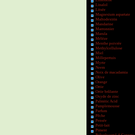
Linalol
Litsée
Magnesium aspartate
Maltodextrin
Mandarine
Marronnier
Marula
Mélèze
Menthe poivrée
Methylcellulose
Miel
Millepertuis
Myrte
Neem
Noix de macadamia
Olive
Orange
Ortie
Ortie brûlante
Oxyde de zinc
Palmitic Acid
Pamplemousse
Parfum
Pêche
Pensée
Petit-lait
Piment
Polyglyceryl-4-Caprate