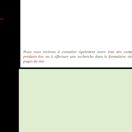
ate
Nous vous invitons à consulter également notre
liste des comp
produits bio
ou à effectuer une recherche dans le formulaire sit
pages du site.