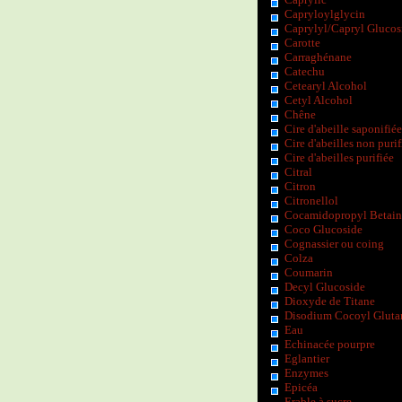
Capryloylglycin
Caprylyl/Capryl Glucos
Carotte
Carraghénane
Catechu
Cetearyl Alcohol
Cetyl Alcohol
Chêne
Cire d'abeille saponifiée
Cire d'abeilles non purif
Cire d'abeilles purifiée
Citral
Citron
Citronellol
Cocamidopropyl Betain
Coco Glucoside
Cognassier ou coing
Colza
Coumarin
Decyl Glucoside
Dioxyde de Titane
Disodium Cocoyl Gluta
Eau
Echinacée pourpre
Eglantier
Enzymes
Epicéa
Erable à sucre