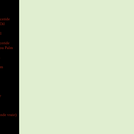
ceride
Oil
l
ceride
 ou Palm
m
um
e
ande vraie)