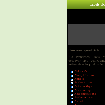
Labels bio
Composants produits bio
Bio Préférences vous p
découvrir 206 composant
utilisés dans les produits bio 
Abietic Acid
Abietyl Alcohol
Abricot
Acide citrique
Acide lactique
Acide laurique
Acide myristique
Acides aminés
Alcool
Algin