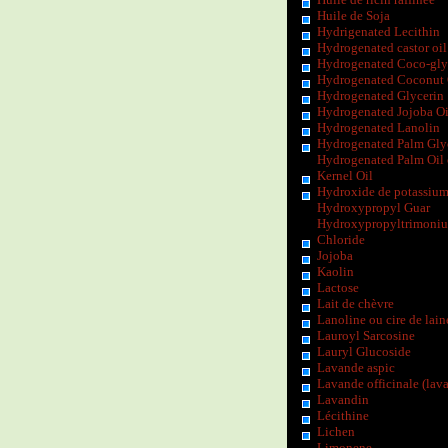
Huile de Soja
Hydrigenated Lecithin
Hydrogenated castor oil
Hydrogenated Coco-gly
Hydrogenated Coconut 
Hydrogenated Glycerin
Hydrogenated Jojoba Oi
Hydrogenated Lanolin
Hydrogenated Palm Gly
Hydrogenated Palm Oil
Kernel Oil
Hydroxide de potassiu
Hydroxypropyl Guar
Hydroxypropyltrimoni
Chloride
Jojoba
Kaolin
Lactose
Lait de chèvre
Lanoline ou cire de lain
Lauroyl Sarcosine
Lauryl Glucoside
Lavande aspic
Lavande officinale (lav
Lavandin
Lécithine
Lichen
Limonene