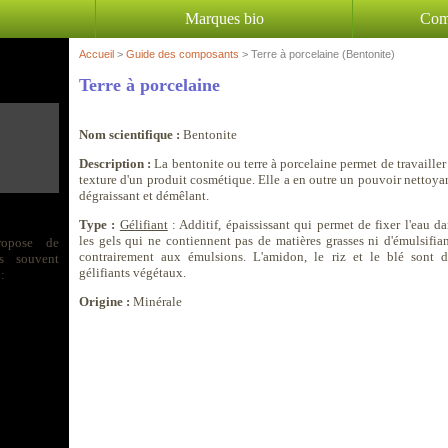
Marques bio
Com
Accueil
>
Guide des composants
> Terre à porcelaine (Bentonite)
Terre à porcelaine
Nom scientifique :
Bentonite
Description :
La bentonite ou terre à porcelaine permet de travailler
texture d'un produit cosmétique. Elle a en outre un pouvoir nettoya
dégraissant et démêlant.
Type :
Gélifiant
: Additif, épaississant qui permet de fixer l'eau d
les gels qui ne contiennent pas de matières grasses ni d'émulsifian
ropose de
contrairement aux émulsions. L'amidon, le riz et le blé sont d
s souvent
gélifiants végétaux.
:
Origine :
Minérale