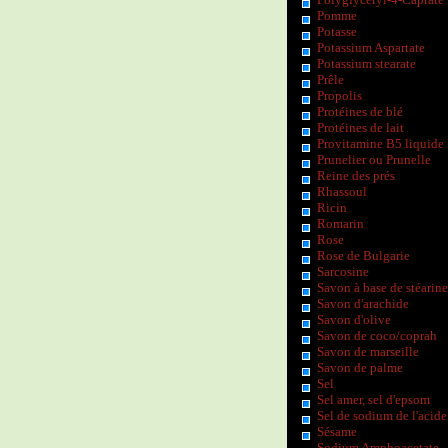
Pomme
Potasse
Potassium Aspartate
Potassium stearate
Prêle
Propolis
Protéines de blé
Protéines de lait
Provitamine B5 liquide
Prunelier ou Prunelle
Reine des prés
Rhassoul
Ricin
Romarin
Rose
Rose de Bulgarie
Sarcosine
Savon à base de stéarine
Savon d'arachide
Savon d'olive
Savon de coco/coprah
Savon de marseille
Savon de palme
Sel
Sel amer, sel d'epsom
Sel de sodium de l'acide
Sésame
Sodium Amphoacetate