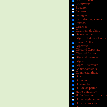
Eucalyptus
Eugenol
Farnesol
Fenugrec
Fleur d'oranger amer
Fructose
Geraniol
Géranium de chine
Germe de blé
Glyceril Citrate / Linole
Lactate / Oleate
Glycérine
Glyceryl Caprylate
Glyceryl Laurate
Glyceryl Stearate SE
Glycine
Glycol Distearate
Gomme arabique
Gomme xanthane
Guar
Guimauve
Hamamélis
Huilde de palme
Huile d'arachide
Huile de coprah ou noix
Huile de glycérine
Huile de noisette
Huile de ricin raffinée