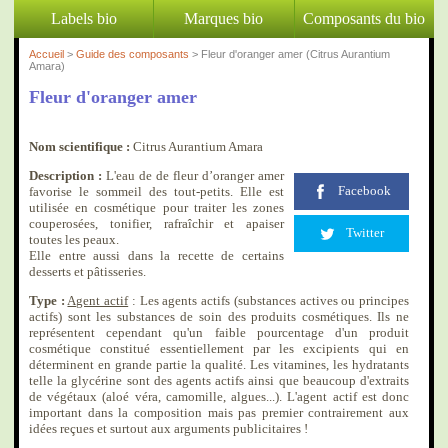
Labels bio
Marques bio
Composants du bio
Accueil
>
Guide des composants
> Fleur d'oranger amer (Citrus Aurantium
Amara)
Fleur d'oranger amer
Nom scientifique :
Citrus Aurantium Amara
Description :
L'eau de de fleur d’oranger amer
Facebook
favorise le sommeil des tout-petits. Elle est
utilisée en cosmétique pour traiter les zones
couperosées, tonifier, rafraîchir et apaiser
Twitter
toutes les peaux.
Elle entre aussi dans la recette de certains
desserts et pâtisseries.
Type :
Agent actif
: Les agents actifs (substances actives ou principes
actifs) sont les substances de soin des produits cosmétiques. Ils ne
représentent cependant qu'un faible pourcentage d'un produit
cosmétique constitué essentiellement par les excipients qui en
déterminent en grande partie la qualité. Les vitamines, les hydratants
telle la glycérine sont des agents actifs ainsi que beaucoup d'extraits
de végétaux (aloé véra, camomille, algues...). L'agent actif est donc
important dans la composition mais pas premier contrairement aux
idées reçues et surtout aux arguments publicitaires !