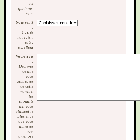
en
quelques
mots
Note sur 5
:
1 : très
mauvais...
et 5 :
excellent
Votre avis
:
Décrivez
ce que
vous
appréciez
de cette
marque,
les
produits
qui vous
plaisent le
plus et ce
que vous
aimeriez
voir
amélioré