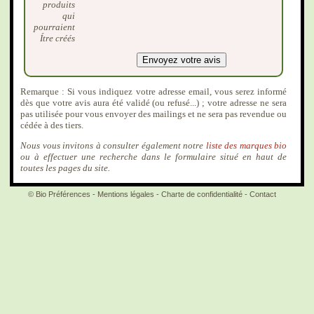
produits
qui
pourraient
Ítre créés
Remarque : Si vous indiquez votre adresse email, vous serez informé
dès que votre avis aura été validé (ou refusé...) ; votre adresse ne sera
pas utilisée pour vous envoyer des mailings et ne sera pas revendue ou
cédée à des tiers.
Nous vous invitons à consulter également notre
liste des marques bio
ou à effectuer une recherche dans le formulaire situé en haut de
toutes les pages du site.
© Bio Préférences -
Mentions légales
-
Charte de confidentialité
-
Contact