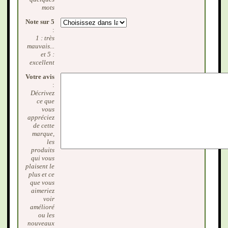
mots
Note sur 5
:
1 : très
mauvais...
et 5 :
excellent
Votre avis
:
Décrivez
ce que
vous
appréciez
de cette
marque,
les
produits
qui vous
plaisent le
plus et ce
que vous
aimeriez
voir
amélioré
ou les
nouveaux