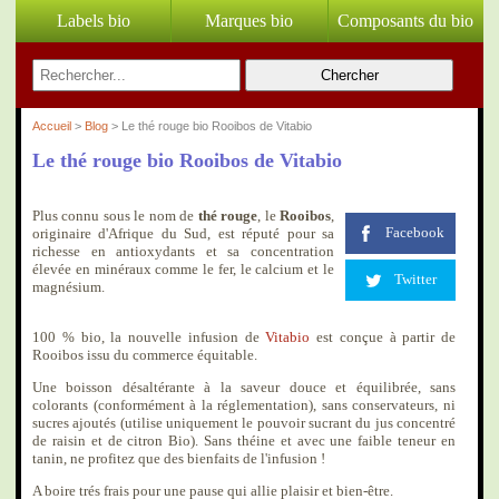
Labels bio
Marques bio
Composants du bio
Chercher
Accueil
>
Blog
> Le thé rouge bio Rooibos de Vitabio
Le thé rouge bio Rooibos de Vitabio
Plus connu sous le nom de
thé rouge
, le
Rooibos
,
Facebook
originaire d'Afrique du Sud, est réputé pour sa
richesse en antioxydants et sa concentration
élevée en minéraux comme le fer, le calcium et le
Twitter
magnésium.
100 % bio, la nouvelle infusion de
Vitabio
est conçue à partir de
Rooibos issu du commerce équitable.
Une boisson désaltérante à la saveur douce et équilibrée, sans
colorants (conformément à la réglementation), sans conservateurs, ni
sucres ajoutés (utilise uniquement le pouvoir sucrant du jus concentré
de raisin et de citron Bio). Sans théine et avec une faible teneur en
tanin, ne profitez que des bienfaits de l'infusion !
A boire trés frais pour une pause qui allie plaisir et bien-être.